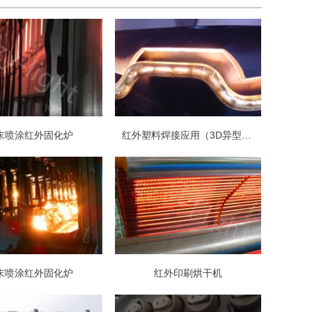
末喷涂红外固化炉
红外塑料焊接应用（3D异型灯管）
末喷涂红外固化炉
红外印刷烘干机