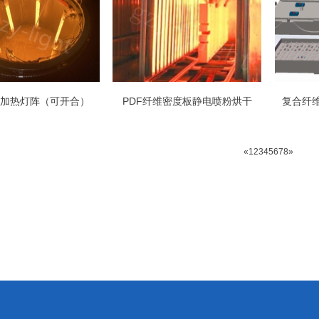
加热灯阵（可开合）
PDF纤维密度板静电喷粉烘干
«
1
2
3
4
5
6
7
8
»