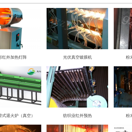
形红外加热灯阵
光伏真空镀膜机
粉
管式退火炉（真空）
纺织业红外预热
粉